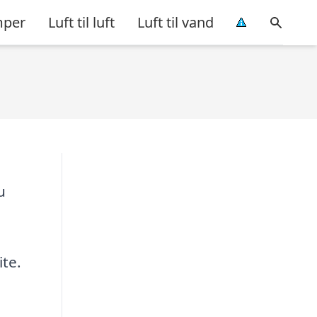
per
Luft til luft
Luft til vand
u
ite.